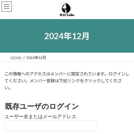
コ
ナ
ン
ビ
テ
ゲ
ン
ー
ツ
シ
へ
ョ
2024年12月
ス
ン
キ
に
ッ
移
プ
動
HOME
2024年12月
この情報へのアクセスはメンバーに限定されています。ログインし
てください。メンバー登録は下記リンクをクリックしてくださ
い。
既存ユーザのログイン
ユーザー名またはメールアドレス